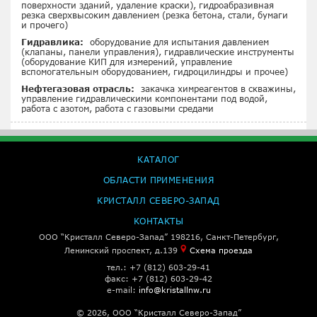
поверхности зданий, удаление краски), гидроабразивная
резка сверхвысоким давлением (резка бетона, стали, бумаги
и прочего)
Гидравлика:
оборудование для испытания давлением
(клапаны, панели управления), гидравлические инструменты
(оборудование КИП для измерений, управление
вспомогательным оборудованием, гидроцилиндры и прочее)
Нефтегазовая отрасль:
закачка химреагентов в скважины,
управление гидравлическими компонентами под водой,
работа с азотом, работа с газовыми средами
КАТАЛОГ
ОБЛАСТИ ПРИМЕНЕНИЯ
КРИСТАЛЛ СЕВЕРО-ЗАПАД
КОНТАКТЫ
ООО “Кристалл Северо-Запад” 198216, Санкт-Петербург,
Ленинский проспект, д.139
Схема проезда
тел.: +7 (812) 603-29-41
факс: +7 (812) 603-29-42
e-mail:
info@kristallnw.ru
© 2026, ООО “Кристалл Северо-Запад”